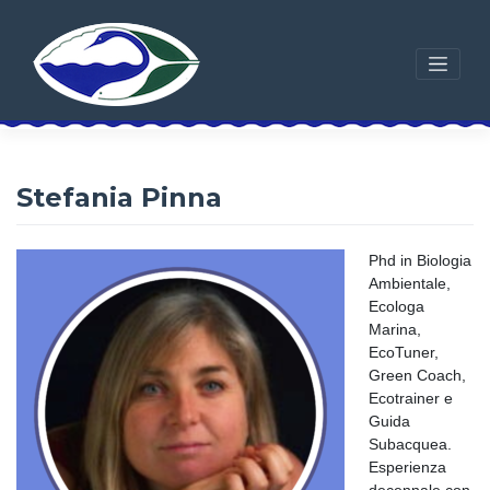
Skip
to
content
Stefania Pinna
Phd in Biologia
Ambientale,
Ecologa
Marina,
EcoTuner,
Green Coach,
Ecotrainer e
Guida
Subacquea.
Esperienza
decennale con